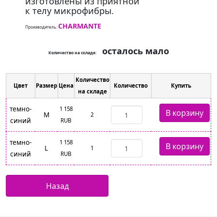
изготовлены из приятной
к телу микрофибры.
CHARMANTE
Производитель:
осталось мало
Количество на складе:
Количество
Цвет
Размер
Цена
Количество
Купить
на складе
темно-
1 158
M
2
синий
RUB
темно-
1 158
L
1
синий
RUB