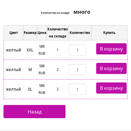
много
Количество на складе:
Количество
Цвет
Размер
Цена
Количество
Купить
на складе
588
желтый
XXL
1
RUB
588
желтый
M
2
RUB
588
желтый
XL
2
RUB