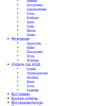
Пижамы
Подследники
Сорочки ночные
Трусы
Футболки
Халат
Чулки
Шорты
Грация
Мужчинам
Аксессуары
Майки
Подследники
Трусы
Футболки
Одежда для детей
Гольфы
Детские колготки
Леггинсы
Носки
Трусы
Гольфины
Все товары
Каталог одежды
Все производители