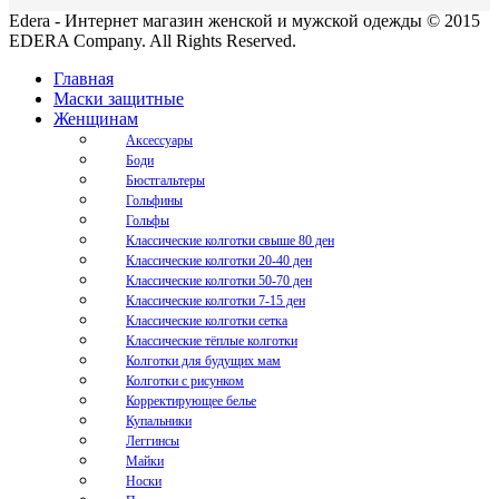
Edera - Интернет магазин женской и мужской одежды © 2015
EDERA Company. All Rights Reserved.
Главная
Маски защитные
Женщинам
Аксессуары
Боди
Бюстгальтеры
Гольфины
Гольфы
Классические колготки свыше 80 ден
Классические колготки 20-40 ден
Классические колготки 50-70 ден
Классические колготки 7-15 ден
Классические колготки сетка
Классические тёплые колготки
Колготки для будущих мам
Колготки с рисунком
Корректирующее белье
Купальники
Леггинсы
Майки
Носки