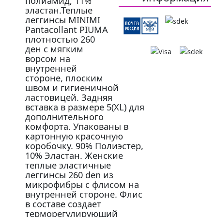
полиамид, 11%
эластан.Теплые
леггинсы MINIMI
Pantacollant PIUMA
плотностью 260
ден с мягким
ворсом на
внутренней
стороне, плоским
швом и гигиеничной
ластовицей. Задняя
вставка в размере 5(XL) для
дополнительного
комфорта. Упакованы в
картонную красочную
коробочку. 90% Полиэстер,
10% Эластан. Женские
теплые эластичные
леггинсы 260 den из
микрофибры с флисом на
внутренней стороне. Флис
в составе создает
терморегулирующий