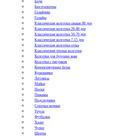
Боди
Бюстгальтеры
Гольфины
Гольфы
Классические колготки свыше 80 ден
Классические колготки 20-40 ден
Классические колготки 50-70 ден
Классические колготки 7-15 ден
Классические колготки сетка
Классические тёплые колготки
Колготки для будущих мам
Колготки с рисунком
Корректирующее белье
Купальники
Леггинсы
Майки
Носки
Пижамы
Подследники
Сорочки ночные
Трусы
Футболки
Халат
Чулки
Шорты