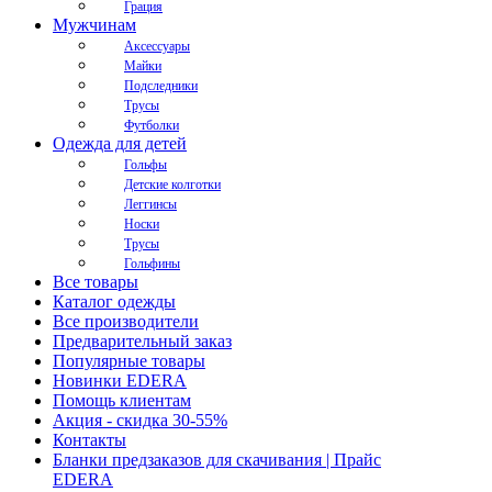
Грация
Мужчинам
Аксессуары
Майки
Подследники
Трусы
Футболки
Одежда для детей
Гольфы
Детские колготки
Леггинсы
Носки
Трусы
Гольфины
Все товары
Каталог одежды
Все производители
Предварительный заказ
Популярные товары
Новинки EDERA
Помощь клиентам
Акция - скидка 30-55%
Контакты
Бланки предзаказов для скачивания | Прайс
EDERA