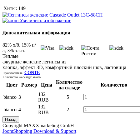
Хиты:
149
Увеличить изображение
Дополнительная информация
82% х/б, 15% п/
а, 3% эл-н.
Теплые
ажурные женские легинсы из
хлопка, эффект 3D, комфортный плоский шов, ластовица
CONTE
Производитель:
Количество на складе:
много
Количество
Цвет
Размер
Цена
Количество
на складе
132
bianco
3
5
RUB
132
bianco
4
2
RUB
Copyright MAXXmarketing GmbH
JoomShopping Download & Support