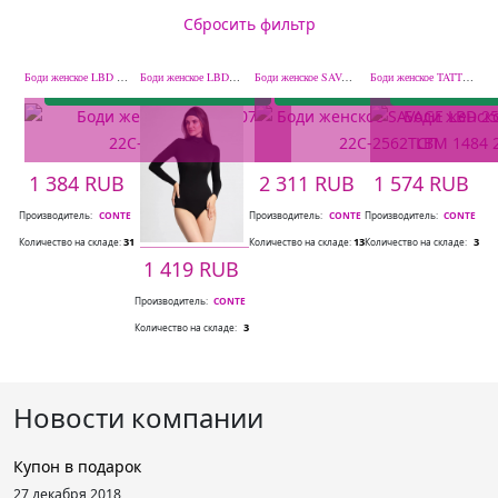
Сбросить фильтр
Подробнее
Подробнее
Подр
Боди женское LBD 2507 22С-2520ТСП
Боди женское LBD1029 19С-818ТСП
Боди женское SAVAGE LBD 2549 22С-2562ТСП
Боди женское TATTOO STYLE LBM 1484 20С-1475ТСП
1 384 RUB
2 311 RUB
1 574 RUB
Производитель:
CONTE
Производитель:
CONTE
Производитель:
CONTE
31
13
3
Количество на складе:
Количество на складе:
Количество на складе:
1 419 RUB
Производитель:
CONTE
3
Количество на складе:
Подробнее
Новости компании
Купон в подарок
27 декабря 2018