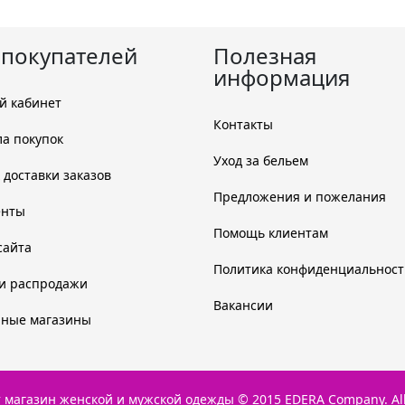
 покупателей
Полезная
информация
й кабинет
Контакты
а покупок
Уход за бельем
 доставки заказов
Предложения и пожелания
енты
Помощь клиентам
сайта
Политика конфиденциальност
и распродажи
Вакансии
чные магазины
т магазин женской и мужской одежды © 2015 EDERA Company. All 