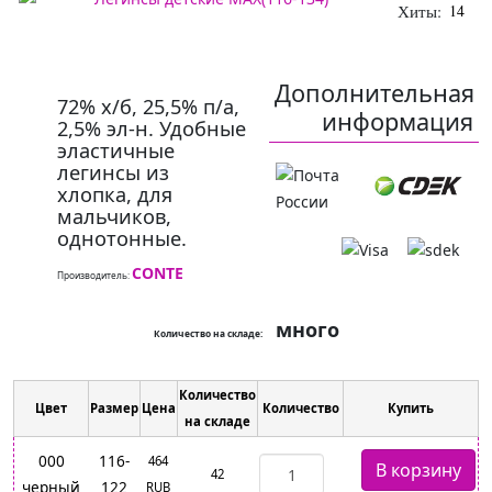
Хиты:
14
Дополнительная
72% х/б, 25,5% п/а,
информация
2,5% эл-н. Удобные
эластичные
легинсы из
хлопка, для
мальчиков,
однотонные.
CONTE
Производитель:
много
Количество на складе:
Количество
Цвет
Размер
Цена
Количество
Купить
на складе
000
116-
464
42
черный
122
RUB