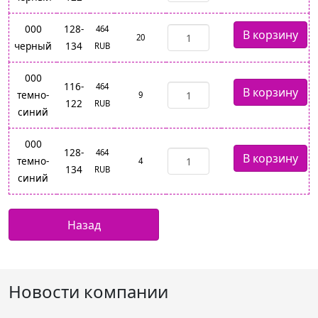
000
128-
464
20
черный
134
RUB
000
116-
464
темно-
9
122
RUB
синий
000
128-
464
темно-
4
134
RUB
синий
Новости компании