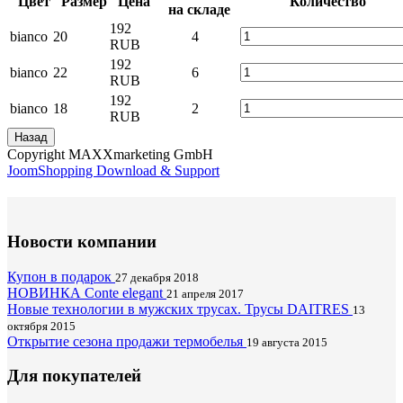
Цвет
Размер
Цена
Количество
на складе
192
bianco
20
4
RUB
192
bianco
22
6
RUB
192
bianco
18
2
RUB
Copyright MAXXmarketing GmbH
JoomShopping Download & Support
Новости компании
Купон в подарок
27 декабря 2018
НОВИНКА Conte elegant
21 апреля 2017
Новые технологии в мужских трусах. Трусы DAITRES
13
октября 2015
Открытие сезона продажи термобелья
19 августа 2015
Для покупателей