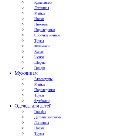
Купальники
Леггинсы
Майки
Носки
Пижамы
Подследники
Сорочки ночные
Трусы
Футболки
Халат
Чулки
Шорты
Грация
Мужчинам
Аксессуары
Майки
Подследники
Трусы
Футболки
Одежда для детей
Гольфы
Детские колготки
Леггинсы
Носки
Трусы