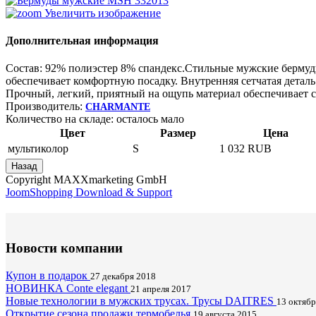
Увеличить изображение
Дополнительная информация
Состав: 92% полиэстер 8% спандекс.Стильные мужские бермуд
обеспечивает комфортную посадку. Внутренняя сетчатая детал
Прочный, легкий, приятный на ощупь материал обеспечивает 
Производитель:
CHARMANTE
Количество на складе:
осталось мало
Цвет
Размер
Цена
мультиколор
S
1 032 RUB
Copyright MAXXmarketing GmbH
JoomShopping Download & Support
Новости компании
Купон в подарок
27 декабря 2018
НОВИНКА Conte elegant
21 апреля 2017
Новые технологии в мужских трусах. Трусы DAITRES
13 октябр
Открытие сезона продажи термобелья
19 августа 2015