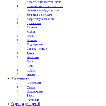
Классические колготки сетка
Классические тёплые колготки
Колготки для будущих мам
Колготки с рисунком
Корректирующее белье
Купальники
Леггинсы
Майки
Носки
Пижамы
Подследники
Сорочки ночные
Трусы
Футболки
Халат
Чулки
Шорты
Грация
Мужчинам
Аксессуары
Майки
Подследники
Трусы
Футболки
Одежда для детей