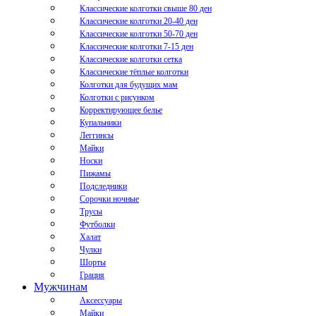
Классические колготки свыше 80 ден
Классические колготки 20-40 ден
Классические колготки 50-70 ден
Классические колготки 7-15 ден
Классические колготки сетка
Классические тёплые колготки
Колготки для будущих мам
Колготки с рисунком
Корректирующее белье
Купальники
Леггинсы
Майки
Носки
Пижамы
Подследники
Сорочки ночные
Трусы
Футболки
Халат
Чулки
Шорты
Грация
Мужчинам
Аксессуары
Майки