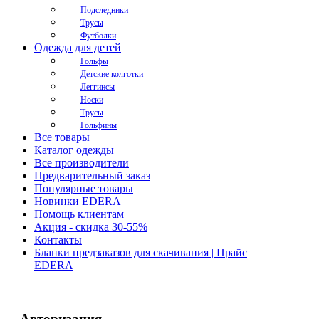
Подследники
Трусы
Футболки
Одежда для детей
Гольфы
Детские колготки
Леггинсы
Носки
Трусы
Гольфины
Все товары
Каталог одежды
Все производители
Предварительный заказ
Популярные товары
Новинки EDERA
Помощь клиентам
Акция - скидка 30-55%
Контакты
Бланки предзаказов для скачивания | Прайс
EDERA
Авторизация