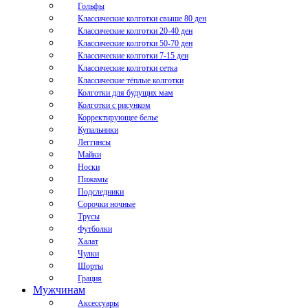
Гольфы
Классические колготки свыше 80 ден
Классические колготки 20-40 ден
Классические колготки 50-70 ден
Классические колготки 7-15 ден
Классические колготки сетка
Классические тёплые колготки
Колготки для будущих мам
Колготки с рисунком
Корректирующее белье
Купальники
Леггинсы
Майки
Носки
Пижамы
Подследники
Сорочки ночные
Трусы
Футболки
Халат
Чулки
Шорты
Грация
Мужчинам
Аксессуары