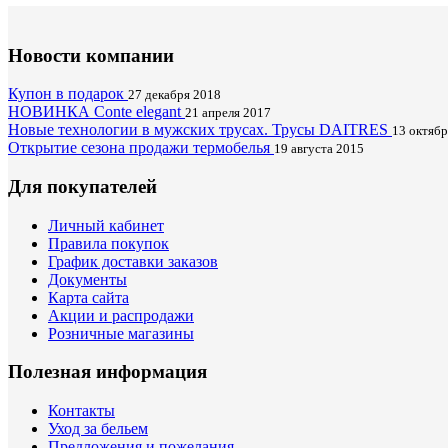
Новости компании
Купон в подарок
27 декабря 2018
НОВИНКА Conte elegant
21 апреля 2017
Новые технологии в мужских трусах. Трусы DAITRES
13 октябр
Открытие сезона продажи термобелья
19 августа 2015
Для покупателей
Личный кабинет
Правила покупок
График доставки заказов
Документы
Карта сайта
Акции и распродажи
Розничные магазины
Полезная информация
Контакты
Уход за бельем
Предложения и пожелания