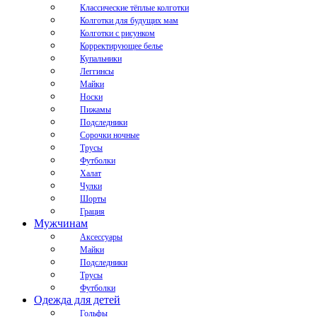
Классические тёплые колготки
Колготки для будущих мам
Колготки с рисунком
Корректирующее белье
Купальники
Леггинсы
Майки
Носки
Пижамы
Подследники
Сорочки ночные
Трусы
Футболки
Халат
Чулки
Шорты
Грация
Мужчинам
Аксессуары
Майки
Подследники
Трусы
Футболки
Одежда для детей
Гольфы