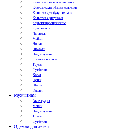
Классические колготки сетка
Классические тёплые колготки
Колготки для будущих мам
Колготки с рисунком
Корректирующее белье
Купальники
Леггинсы
Майки
Носки
Пижамы
Подследники
Сорочки ночные
Трусы
Футболки
Халат
Чулки
Шорты
Грация
Мужчинам
Аксессуары
Майки
Подследники
Трусы
Футболки
Одежда для детей